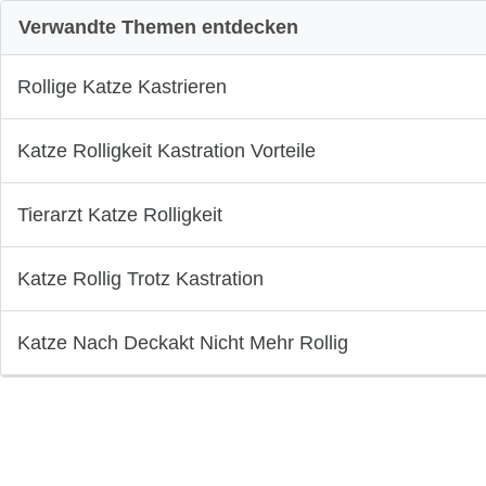
Verwandte Themen entdecken
Rollige Katze Kastrieren
Katze Rolligkeit Kastration Vorteile
Tierarzt Katze Rolligkeit
Katze Rollig Trotz Kastration
Katze Nach Deckakt Nicht Mehr Rollig